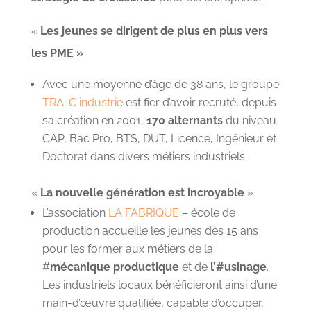
«
L
es jeunes se dirigent de plus en plus vers
les PME »
Avec une moyenne d’âge de 38 ans, l
e groupe
TRA-C industrie
est fier d’avoir recruté, depuis
sa création en 2001,
170 alternants
du niveau
CAP, Bac Pro, BTS, DUT, Licence, Ingénieur et
Doctorat dans divers métiers industriels.
«
La nouvelle génération est incroyable
»
L’association
LA FABRIQUE
– école de
production accueille les jeunes dès 15 ans
pour les former aux métiers de la
#
mécanique productique
et de
l’#usinage
.
Les industriels locaux bénéficieront ainsi d’une
main-d’œuvre qualifiée, capable d’occuper,